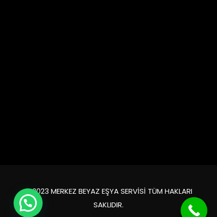
Miele Buzdolabı
Regal Buzdolabı
Vestel Buzdolabı
Altus Buzdolabı
Siemens Buzdolabı
Arçelik Buzdolabı
© 2023 MERKEZ BEYAZ EŞYA SERVİSİ TÜM HAKLARI
SAKLIDIR.