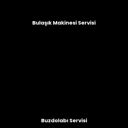
Miele Çamaşır Makinesi
Bulaşık Makinesi Servisi
Bulaşık Makinesi
Altus Bulaşık Makinesi
Beko Bulaşık Makinesi
LG Bulaşık Makinesi
Regal Bulaşık Makinesi
Vestel Bulaşık Makinesi
Buzdolabı Servisi