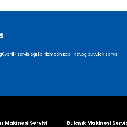
s
venilir servis ağı ile hizmetinizde. İhtiyaç duyulan servis
 Makinesi Servisi
Bulaşık Makinesi Servi