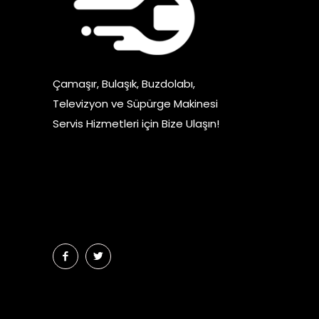
Çamaşır
Altus Ça
Çamaşır, Bulaşık, Buzdolabı,
Beko Çam
Televizyon ve Süpürge Makinesi
Regal Ça
Servis Hizmetleri için Bize Ulaşın!
LG Çama
Miele Ça
0530 850 82 12